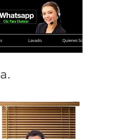
as
Lavado
Quienes Somos
Contacto
a.