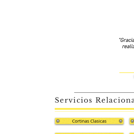
"Graci
reali
Servicios Relacion
Cortinas Clasicas