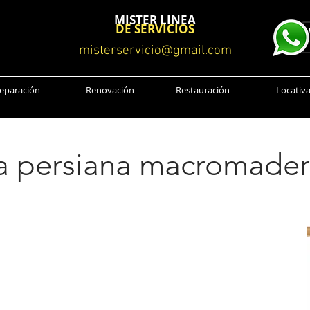
MISTER LINEA
DE SERVICIOS
misterservicio@gmail.com
eparación
Renovación
Restauración
Locativ
na persiana macromader