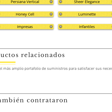
Persiana Vertical
Sheer Elegance
Honey Cell
Luminette
Impresas
Infantiles
uctos relacionados
 el más amplio portafolio de suministros para satisfacer sus nece
ambién
contrataron