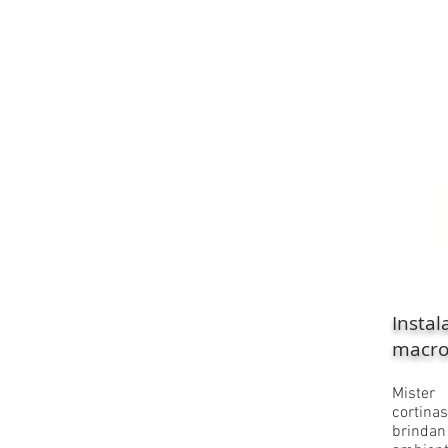
Insta
macro
​Mister
cortina
brindan