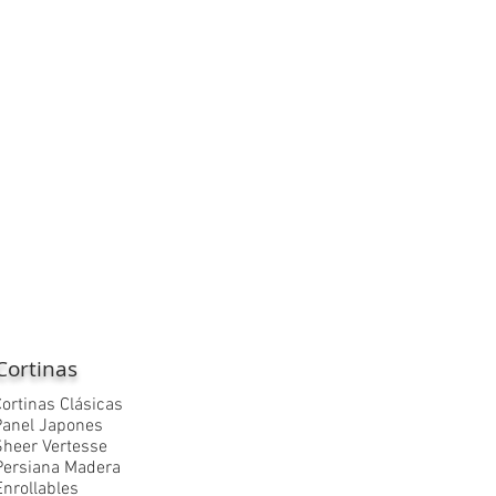
Cortinas
Cortinas
Clásicas
Panel Japones
Sheer Vertesse
Persiana Madera
Enrollables