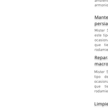
ambient
armonio
Mant
persi
Mister 
este ti
ocasion
que ti
rodamie
Repar
macro
Mister S
tipo d
ocasion
que ti
rodamie
Limpi