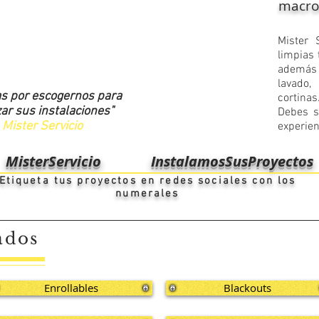
macro
​Mister
limpias 
además
lavado,
as por escogernos para
cortinas
zar sus instalaciones"
Debes s
Mister Servicio
experie
MisterServicio
InstalamosSusProyectos
Etiqueta tus proyectos en redes sociales con los
numerales
ados
Enrollables
Blackouts