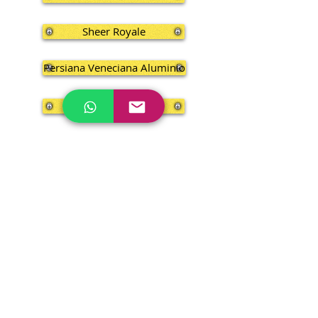
Sheer Royale
Persiana Veneciana Aluminio
Motorizadas
Suministros y productos
relacionados
Mister Servicio, pone a su disposición el
más amplio portafolio de suministros
para satisfacer sus necesidades en el
hogar, comercio e industria.
Instalamos sus Proyectos
con la mejor calidad y garantía.