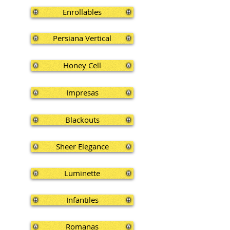
Enrollables
Persiana Vertical
Honey Cell
Impresas
Blackouts
Sheer Elegance
Luminette
Infantiles
Romanas