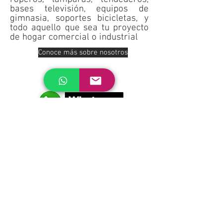
bases televisión, equipos de
gimnasia, soportes bicicletas, y
todo aquello que sea tu proyecto
de hogar comercial o industrial
Conoce más sobre nosotros
ERES PROFESIONAL
DE LOS SERVICIOS
VINCULATE CON
NOSOTROS
© Mister Servicio.
Design by Mister Servicio
Todos los derechos reservados.