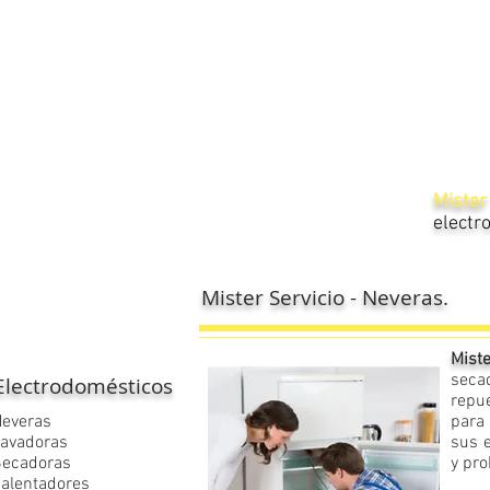
​Miste
electr
Mister Servicio - Neveras.
Miste
seca
Electrodomésticos
repu
everas
para 
avadoras
sus 
Secadoras
y pr
alentadores