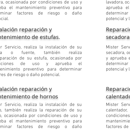
ra, ocasionada por condiciones de uso y
lavadora, o
eba el mantenimiento preventivo para
aprueba el
rminar factores de riesgo o daño
determina
cial.
potencial y 
alación reparación y
Reparaci
tenimiento de estufas.
secadora
er Servicio, realiza la instalación de su
​Mister Ser
ufa o fuente, también realiza
secadora, o
eparación de su estufa, ocasionada por
y aprueba 
diciones de uso y aprueba el
determina
enimiento preventivo para determinar
potencial y 
res de riesgo o daño potencial.
alación reparación y
Reparaci
tenimiento de hornos
calentad
er Servicio, realiza la instalación de su
​Mister Ser
o, también realiza la reparación de su
calentado
o, ocasionada por condiciones de uso y
condicio
eba el mantenimiento preventivo para
mantenimie
rminar factores de riesgo o daño
factores de 