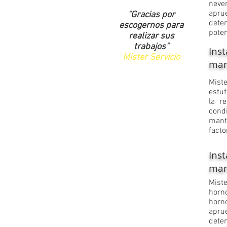
neve
apru
"Gracias por
dete
escogernos para
poten
realizar sus
trabajos"
Inst
Mister Servicio
man
​Mist
est
la r
con
mant
facto
Inst
man
​Mist
horn
horn
apru
dete