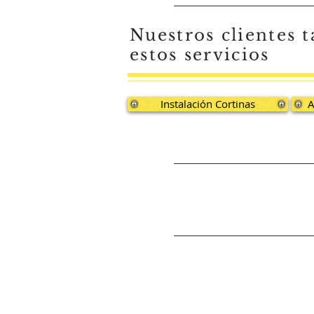
Nuestros clientes
estos servicios
Instalación Cortinas
A
mantenimiento, reparacion, restauracion, renovacion, locativas, mantenimiento neveras, electricidad, eléct
zona oriental, Mantenimiento neveras en Usaquen, Mantenimiento neveras en Chapinero, Mantenimiento nev
neveras en Suba, Mantenimiento neveras en Barrios Unidos, Mantenimiento neveras en Teusaquillo, Manten
Mantenimiento neveras Pontevedra, Mantenimiento neveras Mirandela, Mantenimiento neveras Rosales, 
Mantenimiento neveras Santa Ana, Mantenimiento neveras en San Jose de Bavaria, Mantenimiento neveras
Mantenimiento neveras en Teusaquillo, Mantenimiento neveras en el Tintal, Mantenimiento neveras en Tunj
Mantenimiento neveras Modelia, Mantenimiento neveras para Hoteles, Mantenimiento neveras para Centro
Mantenimiento neveras Gratamira, Mantenimiento neveras en Calatrava, Mantenimiento neveras en la Floresta
neveras en Floresta, Mantenimiento neveras en Fontibon, Mantenimiento neveras en La Calleja, Mantenimie
Mantenimiento neveras en Los Alcázares, Mantenimiento neveras en Galerias, Mantenimiento neveras en La
Mantenimiento neveras en Contry Club, Mantenimiento neveras en Santa Barbara, Mantenimiento neveras en 
Mantenimiento neveras en Unicentro, Mantenimiento neveras en Santa Bárbara, Mantenimiento neveras en 
neveras en Fontibón, Mantenimiento neveras en las Américas, Mantenimiento neveras en Bavaria, Manteni
Mantenimiento neveras en Ciudad Verde, Mantenimiento neveras en Cundinamarca, Mantenimiento neveras en