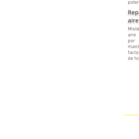
poten
Rep
air
​Mist
aire
por
mant
facto
de ho