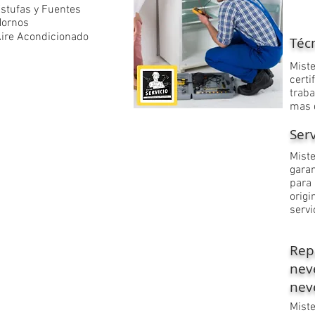
stufas y Fuentes
Hornos
ire Acondicionado
Técn
​Mist
cert
trab
mas 
Ser
​Mist
gara
para
orig
servi
Rep
nev
nev
​Mist