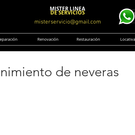
MISTER LINEA
DE SERVICIOS
misterservicio@gmail.com
eparación
Renovación
Restauración
Locativ
nimiento de neveras