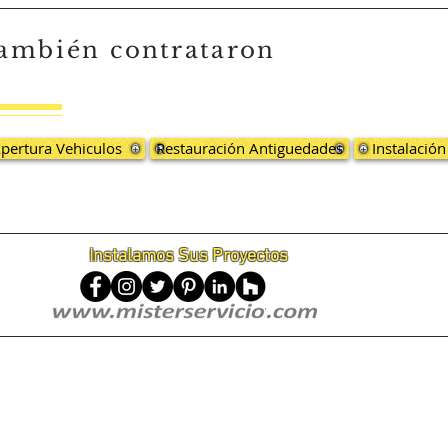
también
contrataron
pertura Vehiculos
Restauración Antiguedades
Instalació
Instalamos Sus Proyectos
ricas, mantenimiento neveras 24 horas, eléctricas 24 horas, 24/7, 24/7/365, emergencias, mantenimiento neveras en Bogotá, Instalacion eléctrica en Bogota, mantenimiento neveras en
eras en Santa Fe, Mantenimiento neveras en San Cristobal, Mantenimiento neveras en Usme, Mantenimiento neveras en Tunjuelito, Mantenimiento neveras en Bosa, Mantenimiento ne
imiento neveras en Los Martires, Mantenimiento neveras en Antonio Nariño, Mantenimiento neveras en Puente Aranda, Mantenimiento neveras en la Candelaria, Mantenimiento neve
Mantenimiento neveras Cedritos, Mantenimiento neveras Chico, Mantenimiento neveras Mazuren, Mantenimiento neveras en Colina Campestre, Mantenimiento neveras la Cabrera
 en la Calleja, Mantenimiento neveras Prado Veraniego, Mantenimiento neveras Santa Isabel, Mantenimiento neveras en Egipto, Mantenimiento neveras en Germania, Mantenimie
uelito, Mantenimiento neveras en Usme, Mantenimiento neveras Chapinero, Mantenimiento neveras Salitre, Mantenimiento neveras en Castilla, Mantenimiento neveras el Polo, Manten
s de Eventos, Mantenimiento neveras para Iglesias, Mantenimiento neveras a Domicilio, Mantenimiento neveras para Colegios, Mantenimiento neveras para Empresas, Mantenimie
, Mantenimiento neveras Prado Veraniego, Mantenimiento neveras en Multicentro, Instalación de revestimiento de paredes en Chia, Instalación de revestimiento de paredes en Chico, I
nto neveras en La Castellana, Mantenimiento neveras en Niza, Mantenimiento neveras en Pontevedra, Mantenimiento neveras en Suba, Mantenimiento neveras en la Alhambra, Mantenim
 Esmeralda, Mantenimiento neveras en La Sabana, Mantenimiento neveras en Marly, Mantenimiento neveras en La Paz, Mantenimiento neveras en Ciudad Jardin, Mantenimiento nevera
Usaquén, Mantenimiento neveras en Los Cedros, Mantenimiento neveras en Los Toberin, Mantenimiento neveras en Los Libertadores, Mantenimiento neveras en el Nogal, Mantenimient
los Rosales, Mantenimiento neveras en Veraguas, Mantenimiento neveras en el Galán, Mantenimiento neveras en Muzu, Mantenimiento neveras en el Tunal, Mantenimiento neveras 
miento neveras en Carvajal, Mantenimiento neveras en Bosa, Mantenimiento neveras en las Margaritas, Mantenimiento neveras en Nueva Castilla, Mantenimiento neveras en Kenned
 Choconta, Mantenimiento neveras en Macheta, Mantenimiento neveras en Manta, Mantenimiento neveras en Sesquile, Mantenimiento neveras en Suesca, Mantenimiento neveras en Tib