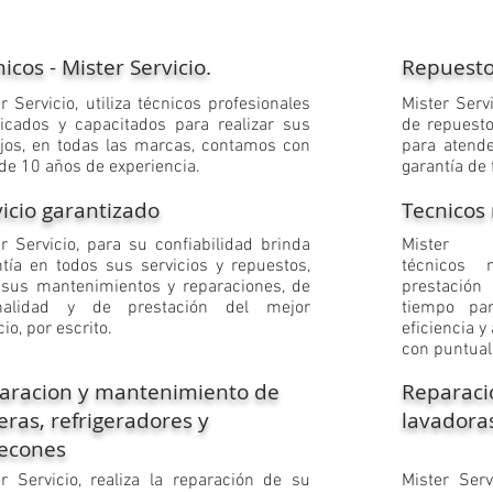
icos - Mister Servicio.
Repuesto
er Servicio, utiliza técnicos profesionales
​Mister Ser
ificados y capacitados para realizar sus
de repuesto
ajos, en todas las marcas, contamos con
para atende
de 10 años de experiencia.
garantía de
vicio garantizado
Tecnicos
er Servicio, para su confiabilidad brinda
​Mister
ntía en todos sus servicios y repuestos,
técnicos 
 sus mantenimientos y reparaciones, de
prestación
inalidad y de prestación del mejor
tiempo pa
cio, por escrito.
eficiencia y
con puntual
aracion y mantenimiento de
Reparaci
eras, refrigeradores y
lavadora
econes
er Servicio, realiza la reparación de su
​Mister Ser