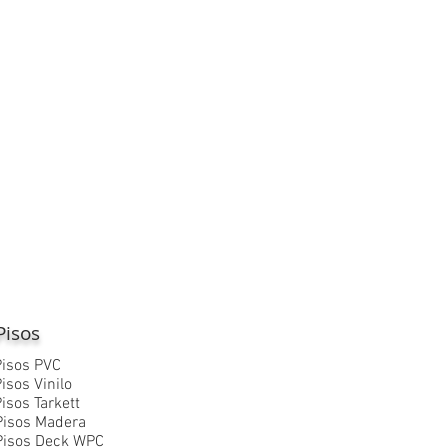
Pisos
Pisos PVC
isos Vinilo
isos Tarkett
Pisos Madera
Pisos Deck WPC