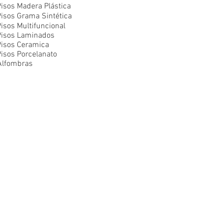
Pisos Madera
Plástica
Pisos Grama Sintética
isos Multifuncional
Pisos Laminados
Pisos Ceramica
Pisos Porcelanato
Alfombras