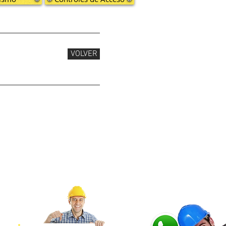
VOLVER
 PVC en Usaquen, Instalacion de pisos PVC en Chapinero, Instalacion de pisos PVC en Santa Fe, Instalacion de
on de pisos PVC en Barrios Unidos, Instalacion de pisos PVC en Teusaquillo, Instalacion de pisos PVC en Los
Pontevedra, Instalacion pisos PVC Mirandela, Instalacion pisos PVC Rosales, Instalacion pisos PVC Cedritos,
an Jose de Bavaria, Instalacion pisos PVC en la Calleja, Instalacion pisos PVC Prado Veraniego, Instalacion
en Tunjuelito, Instalacion pisos PVC en Usme, Instalacion pisos PVC Chapinero, Instalacion pisos PVC Salitre,
nstalacion pisos PVC para Iglesias, Instalacion pisos PVC a Domicilio, Instalacion pisos PVC para Colegios,
ro, Instalación de pisos PVC en Chia, Instalación de pisos PVC en Chico, Instalación de pisos PVC en Colina
os PVC en Suba, Instalacion de pisos PVC en la Alhambra, Instalacion de pisos PVC en la Floresta, Instalacion
z, Instalacion de pisos PVC en Ciudad Jardin, Instalacion de pisos PVC en Ciudad Salitre, Instalacion de pisos
 Los Libertadores, Instalacion de pisos PVC en el Nogal, Instalacion de pisos PVC en el Refugio, Instalacion
en Muzu, Instalacion de pisos PVC en el Tunal, Instalacion de pisos PVC en Venecia, Instalacion de pisos PVC
cion de pisos PVC en Nueva Castilla, Instalacion de pisos PVC en Kennedy, Instalacion de pisos PVC en Timiza,
squile, Instalacion de pisos PVC en Suesca, Instalacion de pisos PVC en Tibirita, Instalacion de pisos PVC en
 en Ricaurte, Instalacion de pisos PVC en Tocaima, Instalacion de pisos PVC en Caparrapi, Instalacion de pisos
pisos PVC en Quebradanegra, Instalacion de pisos PVC en San Francisco, Instalacion de pisos PVC en Sasaima,
alacion de pisos PVC en Guatavita, Instalacion de pisos PVC en Junin, Instalacion de pisos PVC en la Calera,
sos PVC en Viani, Instalacion de pisos PVC en Medina, Instalacion de pisos PVC en Paratebueno, Instalacion de
nstalacion de pisos PVC en Ubaque, Instalacion de pisos PVC en Une, Instalacion de pisos PVC en el Peñon,
jica, Instalacion de pisos PVC en Chia, Instalacion de pisos PVC en Cogua, Instalacion de pisos PVC en Cota,
a, Instalacion de pisos PVC en el Rosal, Instalacion de pisos PVC en Facatativa, Instalacion de pisos PVC en
PVC en Cabrera, Instalacion de pisos PVC en Fusagasuga, Instalacion de pisos PVC en Granada, Instalacion de
lacion de pisos PVC en Apulo, Instalacion de pisos PVC en Cachipay, Instalacion de pisos PVC en el Colegio,
ion de pisos PVC en Fuquene, Instalacion de pisos PVC en Guacheta, Instalacion de pisos PVC en Lenguazaque,
 Instalacion de pisos PVC en Barranca de Upia, Instalacion de pisos PVC en Cabuyaro, Instalacion de pisos PVC