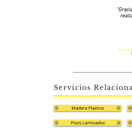
"Graci
reali
Servicios Relacion
Madera Plastica
Pisos Laminados