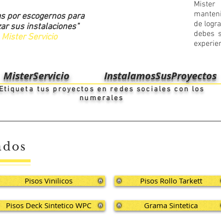
Miste
manteni
as por escogernos para
de logr
zar sus instalaciones"
debes s
Mister Servicio
experie
MisterServicio
InstalamosSusProyectos
Etiqueta tus proyectos en redes sociales con los
numerales
ados
Pisos Vinilicos
Pisos Rollo Tarkett
Pisos Deck Sintetico WPC
Grama Sintetica