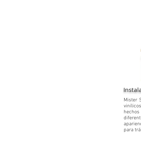
Instal
​Mister 
vinílico
hechos
difere
aparien
para trá