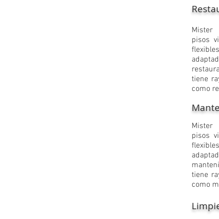
Restau
​Mister
pisos v
flexib
adapt
restaur
tiene r
como re
Mante
​Mister
pisos v
flexib
adapt
manteni
tiene r
como ma
Limpie