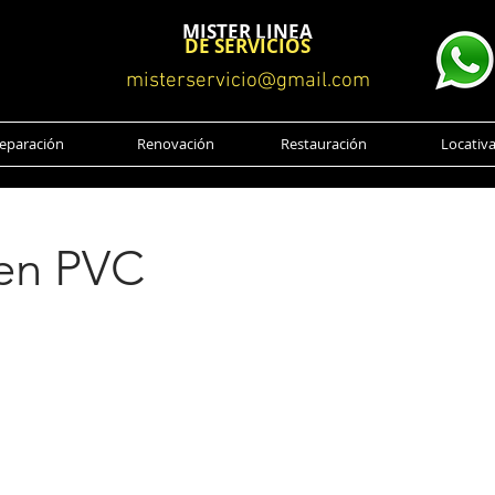
MISTER LINEA
DE SERVICIOS
misterservicio@gmail.com
eparación
Renovación
Restauración
Locativ
 en PVC