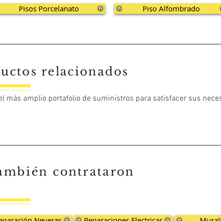
Pisos Porcelanato
Piso Alfombrado
uctos relacionados
 el más amplio portafolio de suministros para satisfacer sus nece
ambién
contrataron
eparación Neveras
Reparaciones Electricas
Mural