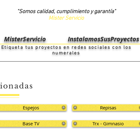
"Somos calidad, cumplimiento y
garantía"
Mister Servicio
MisterServicio
InstalamosSusProyectos
Etiqueta tus proyectos en redes sociales con los
numerales
cionadas
Espejos
Repisas
Base TV
Trx - Gimnasio