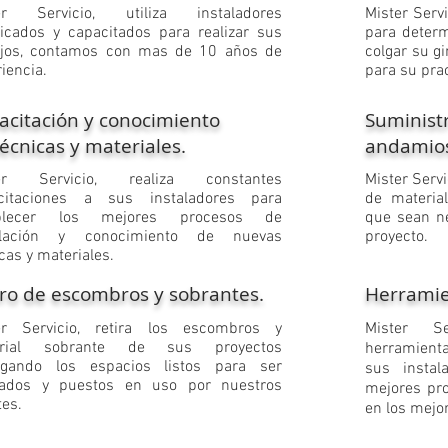
ter Servicio, utiliza instaladores
​Mister Serv
ificados y capacitados para realizar sus
para determ
ajos, contamos con mas de 10 años de
colgar su gi
iencia.
para su prac
acitación y conocimiento
Suminist
écnicas y materiales.
andamios
ter Servicio, realiza constantes
Mister Servi
citaciones a sus instaladores para
de materia
ablecer los mejores procesos de
que sean ne
alación y conocimiento de nuevas
proyecto.
cas y materiales
.
iro de escombros y sobrantes.
Herramie
ter Servicio, retira los escombros y
Mister Se
erial sobrante de sus proyectos
herramienta
egando los espacios listos para ser
sus instal
ados y puestos en uso por nuestros
mejores pro
tes
.
en los mejo