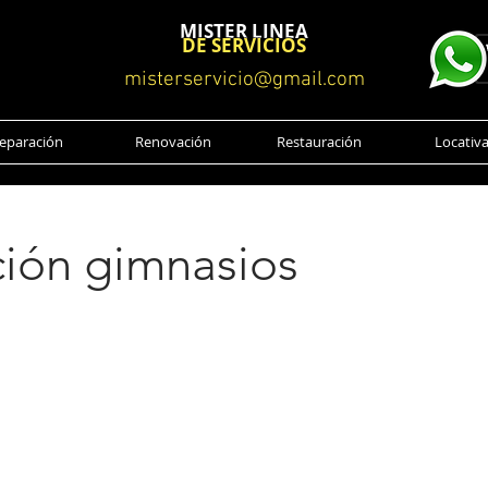
MISTER LINEA
DE SERVICIOS
misterservicio@gmail.com
eparación
Renovación
Restauración
Locativ
ción gimnasios