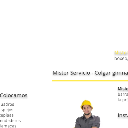
​Miste
boxeo,
Mister Servicio - Colgar gimna
Miste
Colocamos
barra
la pr
Cuadros
Espejos
Inst
Repisas
Tendederos
Hamacas