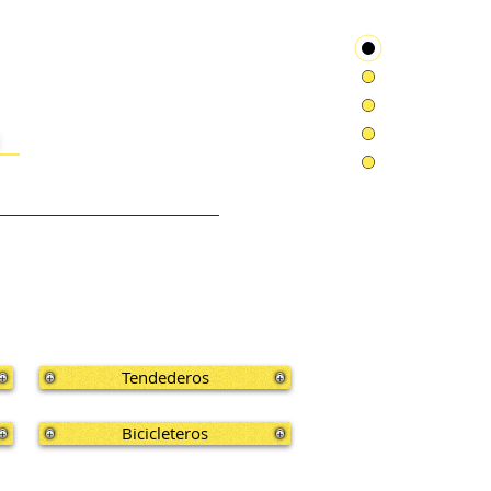
Tendederos
Bicicleteros