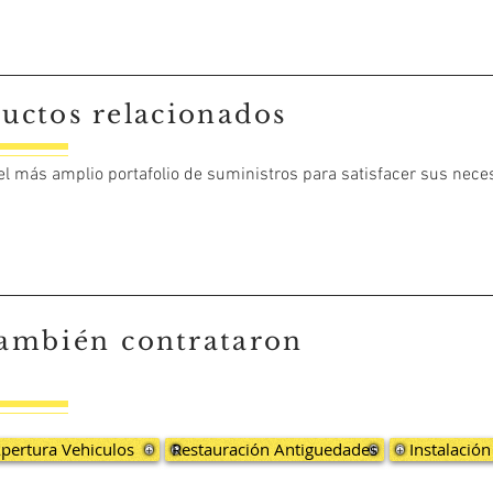
uctos relacionados
 el más amplio portafolio de suministros para satisfacer sus nece
también
contrataron
pertura Vehiculos
Restauración Antiguedades
Instalació