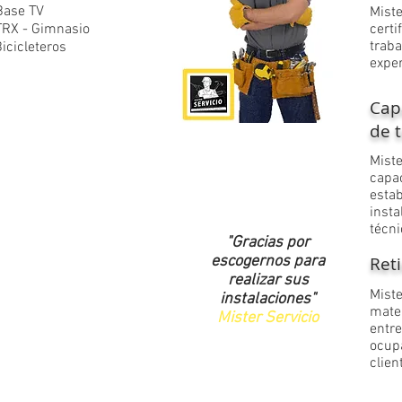
Base TV
​Mis
TRX - Gimnasio
cert
trab
icicletero
s
exper
Cap
de t
​Mis
capa
est
inst
técni
"Gracias por
escogernos para
Ret
realizar sus
​Mis
instalaciones"
mat
Mister Servicio
entr
ocup
clien