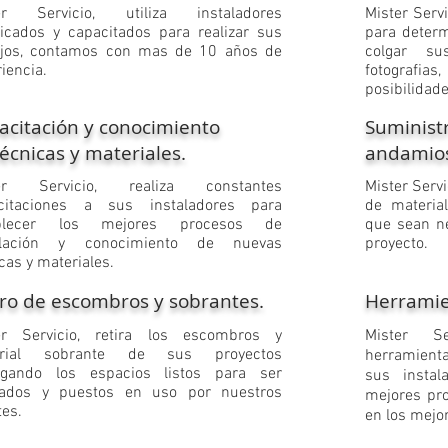
ter Servicio, utiliza instaladores
​Mister Serv
ificados y capacitados para realizar sus
para determ
ajos, contamos con mas de 10 años de
colgar sus
iencia.
fotografias
posibilidade
acitación y conocimiento
Suminist
écnicas y materiales.
andamios
ter Servicio, realiza constantes
Mister Servi
citaciones a sus instaladores para
de materia
ablecer los mejores procesos de
que sean ne
alación y conocimiento de nuevas
proyecto.
cas y materiales
.
iro de escombros y sobrantes.
Herramie
ter Servicio, retira los escombros y
Mister Se
erial sobrante de sus proyectos
herramienta
egando los espacios listos para ser
sus instal
ados y puestos en uso por nuestros
mejores pro
tes
.
en los mejo