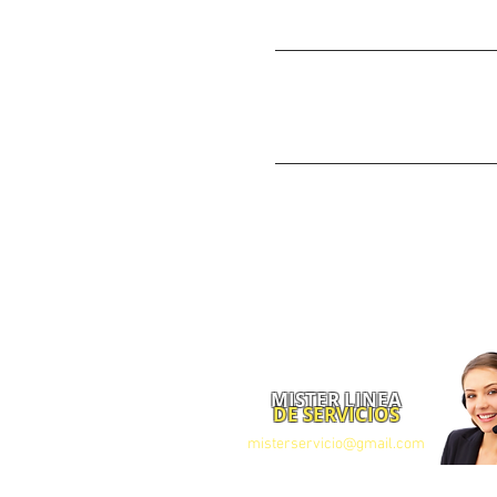
instalacion, colocacion, restauracion, renovacion, colgada, Colgar cuadros en Bogotá, Colgar cuadros en Bo
Tunjuelito, Colgar cuadros en Bosa, Colgar cuadros en Kennedy, Colgar cuadros en Fontibon, Colgar cuadros 
Ciudad Bolivar, Colgar cuadros en Sumapaz, Colgar cuadros Pontevedra, Colgar cuadros Mirandela, Colgar 
Bavaria, Colgar cuadros en la Calleja, Colgar cuadros Prado Veraniego, Colgar cuadros Santa Isabel, Colgar
Salitre, Colgar cuadros en Castilla, Colgar cuadros el Polo, Colgar cuadros Alamos Norte, Colgar cuadros S
cuadros en Las Villas, Colgar cuadros en La Alqueria, Colgar cuadros Gratamira, Colgar cuadros en Calatrava
Colgar cuadros en La Castellana, Colgar cuadros en Niza, Colgar cuadros en Pontevedra, Colgar cuadros en S
en La Paz, Colgar cuadros en Ciudad Jardin, Colgar cuadros en Ciudad Salitre, Colgar cuadros en Quinta Pare
cuadros en el Retiro, Colgar cuadros en Quinta Camacho, Colgar cuadros en Unicentro, Colgar cuadros en San
Américas, Colgar cuadros en Bavaria, Colgar cuadros en Carvajal, Colgar cuadros en Bosa, Colgar cuadros 
cuadros en Manta, Colgar cuadros en Sesquile, Colgar cuadros en Suesca, Colgar cuadros en Tibirita, Colgar
Caparrapi, Colgar cuadros en Guaduas, Colgar cuadros en Techo, Colgar cuadros en Puerto Salgar, Colgar cu
Vergara, Colgar cuadros en Villeta, Colgar cuadros en Gachala, Colgar cuadros en Gacheta, Colgar cuadros 
Colgar cuadros en San Juan de Rioseco, Colgar cuadros en Viani, Colgar cuadros en Medina, Colgar cuadros 
Colgar cuadros en el Peñon, Colgar cuadros en la Palma, Colgar cuadros en Pacho, Colgar cuadros en Paime,
en Sopo, Colgar cuadros en Tabio, Colgar cuadros en Tenjo, Colgar cuadros en Tocancipa, Colgar cuadros e
Colgar cuadros en Arbelaez, Colgar cuadros en Cabrera, Colgar cuadros en Fusagasuga, Colgar cuadros en 
Colgar cuadros en el Colegio, Colgar cuadros en la Mesa, Colgar cuadros en Quipile, Colgar cuadros en Sa
cuadros en Susatausa, Colgar cuadros en Tausa, Colgar cuadros en Ubate, Colgar cuadros en Villavicencio, C
MISTER LINEA
DE SERVICIOS
misterservicio@gmail.com