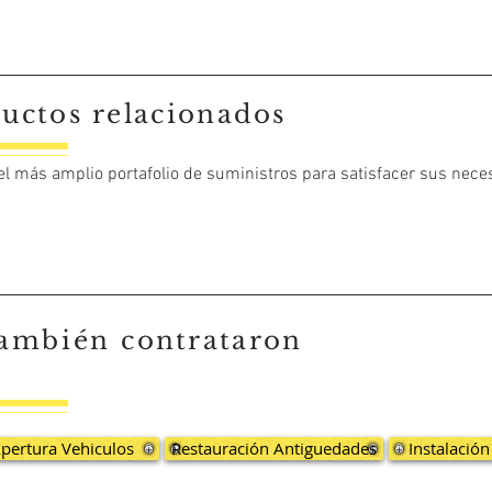
uctos relacionados
 el más amplio portafolio de suministros para satisfacer sus nece
también
contrataron
pertura Vehiculos
Restauración Antiguedades
Instalació