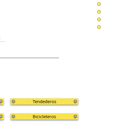
Tendederos
Bicicleteros