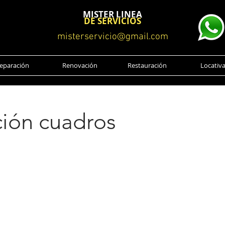
MISTER LINEA
DE SERVICIOS
misterservicio@gmail.com
eparación
Renovación
Restauración
Locativ
ción cuadros