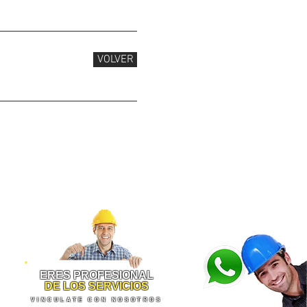
VOLVER
ero, Colgar cuadros en Santa Fe, Colgar cuadros en San Cristobal, Colgar cuadros en Usme, Colgar cuadros en
 en Puente Aranda, Colgar cuadros en la Candelaria, Colgar cuadros en Rafael Uribe Uribe, Colgar cuadros en
r cuadros Usaquen, Colgar cuadros Santa Barbara, Colgar cuadros Santa Ana, Colgar cuadros en San Jose de
n el Tintal, Colgar cuadros en Tunjuelito, Colgar cuadros en Usme, Colgar cuadros Chapinero, Colgar cuadros
a Domicilio, Colgar cuadros para Colegios, Colgar cuadros para Empresas, Colgar cuadros en Pasadena, Colgar
olgar cuadros en Cota, Colgar cuadros en Floresta, Colgar cuadros en Fontibon, Colgar cuadros en La Calleja,
erias, Colgar cuadros en La Esmeralda, Colgar cuadros en La Sabana, Colgar cuadros en Marly, Colgar cuadros
oberin, Colgar cuadros en Los Libertadores, Colgar cuadros en el Nogal, Colgar cuadros en el Refugio, Colgar
gar cuadros en Puente Aranda, Colgar cuadros en Engativá, Colgar cuadros en Fontibón, Colgar cuadros en las
udad Verde, Colgar cuadros en Cundinamarca, Colgar cuadros en Choconta, Colgar cuadros en Macheta, Colgar
en Nariño, Colgar cuadros en Nilo, Colgar cuadros en Ricaurte, Colgar cuadros en Tocaima, Colgar cuadros en
Francisco, Colgar cuadros en Sasaima, Colgar cuadros en Supata, Colgar cuadros en Utica, Colgar cuadros en
ros en Bituima, Colgar cuadros en Chaguani, Colgar cuadros en Guayabal de Siquima, Colgar cuadros en Puli,
, Colgar cuadros en Gutierrez, Colgar cuadros en Quetame, Colgar cuadros en Ubaque, Colgar cuadros en Une,
 en Cogua, Colgar cuadros en Cota, Colgar cuadros en Gachancipa, Colgar cuadros en Nemocon, Colgar cuadros
gar cuadros en Subachoque, Colgar cuadros en Zipacon, Colgar cuadros en Sibate, Colgar cuadros en Soacha,
ar cuadros en Anapoima, Colgar cuadros en Anolaima, Colgar cuadros en Apulo, Colgar cuadros en Cachipay,
os en Guacheta, Colgar cuadros en Lenguazaque, Colgar cuadros en Simijaca, Colgar cuadros en Susa, Colgar
lgar cuadros en Cumaral, Colgar cuadros en el Calvario
ERES PROFESIONAL
DE LOS SERVICIOS
VINCULATE CON NOSOTROS