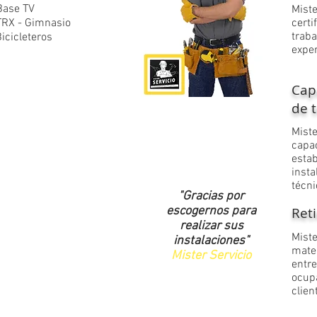
Base TV
​Mis
TRX - Gimnasio
cert
trab
icicletero
s
exper
Cap
de t
​Mis
capa
est
inst
técni
"Gracias por
escogernos para
Ret
realizar sus
​Mis
instalaciones"
mat
Mister Servicio
entr
ocup
clien