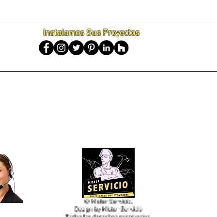
Instalamos Sus Proyectos
gota, Colgar cuadros en zona norte, Colgar cuadros en zona sur, Colgar cuadros en zona occidental, Colgar cuadros en zona oriental, Colgar cuadros en Usaquen, Colgar cuadros en Chapin
en Engativa, Colgar cuadros en Suba, Colgar cuadros en Barrios Unidos, Colgar cuadros en Teusaquillo, Colgar cuadros en Los Martires, Colgar cuadros en Antonio Nariño, Colgar cuadros
cuadros Rosales, Colgar cuadros Cedritos, Colgar cuadros Chico, Colgar cuadros Mazuren, Colgar cuadros en Colina Campestre, Colgar cuadros la Cabrera, Colgar cuadros Niza, Colga
 cuadros en Egipto, Colgar cuadros en Germania, Colgar cuadros en La Macarena, Colgar cuadros en Las Nieves, Colgar cuadros en Lourdes, Colgar cuadros en Teusaquillo, Colgar cuadros e
uba, Colgar cuadros Ciudadela Colsubsidio, Colgar cuadros Modelia, Colgar cuadros para Hoteles, Colgar cuadros para Centros de Eventos, Colgar cuadros para Iglesias, Colgar cuadros 
, Colgar cuadros en la Floresta, Colgar cuadros Prado Veraniego, Colgar cuadros en Multicentro, Colgar cuadros en Chia, Colgar cuadros en Chico, Colgar cuadros en Colina Campestre, C
uba, Colgar cuadros en la Alhambra, Colgar cuadros en la Floresta, Colgar cuadros en la Colina, Colgar cuadros en San Isidro, Colgar cuadros en Los Alcázares, Colgar cuadros en Gal
des, Colgar cuadros en Ciudad Montes, Colgar cuadros en Contry Club, Colgar cuadros en Santa Barbara, Colgar cuadros en Usaquén, Colgar cuadros en Los Cedros, Colgar cuadros en Los T
ta Bárbara, Colgar cuadros en los Rosales, Colgar cuadros en Veraguas, Colgar cuadros en el Galán, Colgar cuadros en Muzu, Colgar cuadros en el Tunal, Colgar cuadros en Venecia, Col
en las Margaritas, Colgar cuadros en Nueva Castilla, Colgar cuadros en Kennedy, Colgar cuadros en Timiza, Colgar cuadros en Techo, Colgar cuadros en Soacha, Colgar cuadros en Ci
 cuadros en Villapinzon, Colgar cuadros en Techo, Colgar cuadros en Agua de Dios, Colgar cuadros en Girardot, Colgar cuadros en Guataqui, Colgar cuadros en Jerusalen, Colgar cuadros 
adros en Alban, Colgar cuadros en la Peña, Colgar cuadros en la Vega, Colgar cuadros en Nimaima, Colgar cuadros en Nocaima, Colgar cuadros en Quebradanegra, Colgar cuadros en San 
en Gama, Colgar cuadros en Guasca, Colgar cuadros en Guatavita, Colgar cuadros en Junin, Colgar cuadros en la Calera, Colgar cuadros en Ubala, Colgar cuadros en Beltran, Colgar cuad
en Paratebueno, Colgar cuadros en Caqueza, Colgar cuadros en Chipaque, Colgar cuadros en Choachi, Colgar cuadros en Fomeque, Colgar cuadros en Fosca, Colgar cuadros en Guayabetal
 Colgar cuadros en San Cayetano, Colgar cuadros en Topaipi, Colgar cuadros en Villagomez, Colgar cuadros en Yacopi, Colgar cuadros en Cajica, Colgar cuadros en Chia, Colgar cuadros
n Zipaquira, Colgar cuadros en Bojaca, Colgar cuadros en el Rosal, Colgar cuadros en Facatativa, Colgar cuadros en Funza, Colgar cuadros en Madrid, Colgar cuadros en Mosquera, Col
Granada, Colgar cuadros en Pandi, Colgar cuadros en Pasca, Colgar cuadros en San Bernardo, Colgar cuadros en Silvania, Colgar cuadros en Tibacuy, Colgar cuadros en Venecia, Colg
n Antonio del Tequendama, Colgar cuadros en Tena, Colgar cuadros en Viota, Colgar cuadros en Carmen de Carupa, Colgar cuadros en Cucunuba, Colgar cuadros en Fuquene, Colgar cuadr
olgar cuadros en Acacias, Colgar cuadros en Techo, Colgar cuadros en Barranca de Upia, Colgar cuadros en Cabuyaro, Colgar cuadros en Castilla la Nueva, Colgar cuadros en Cubarral, Co
© Mister Servicio.
Design by Mister Servicio