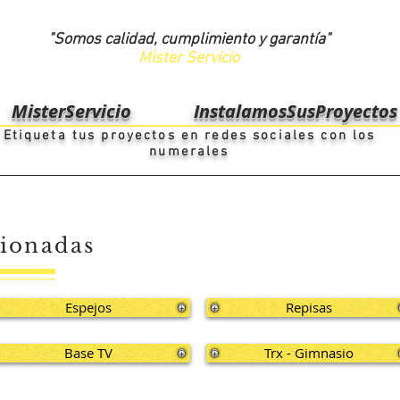
"Somos calidad, cumplimiento y
garantía"
Mister Servicio
MisterServicio
InstalamosSusProyectos
Etiqueta tus proyectos en redes sociales con los
numerales
cionadas
Espejos
Repisas
Base TV
Trx - Gimnasio