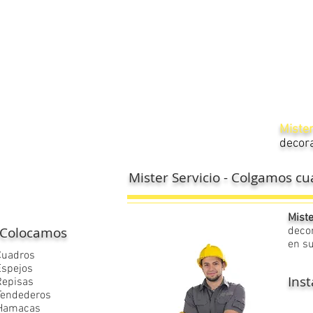
​Miste
decora
Mister Servicio - Colgamos cu
Miste
Colocamos
decor
en su
Cuadros
Espejos
Inst
Repisas
Tendederos
Hamacas