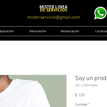
MISTER LINEA
DE SERVICIOS
misterservicio@gmail.com
eparación
Renovación
Restauración
Locativ
Soy un prod
SKU: 21554345656
Precio
$ 120
Cantidad
*