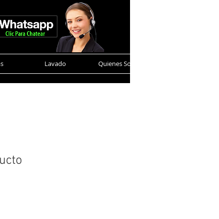
as
Lavado
Quienes Somos
Contacto
ucto